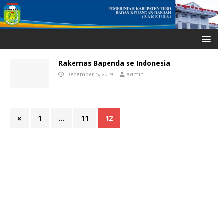
Rakernas Bapenda se Indonesia
December 5, 2019
admin
«
1
…
11
12